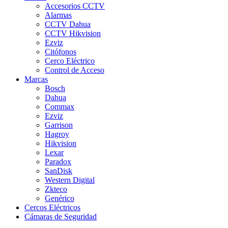
Accesorios CCTV
Alarmas
CCTV Dahua
CCTV Hikvision
Ezviz
Citófonos
Cerco Eléctrico
Control de Acceso
Marcas
Bosch
Dahua
Commax
Ezviz
Garrison
Hagroy
Hikvision
Lexar
Paradox
SanDisk
Western Digital
Zkteco
Genérico
Cercos Eléctricos
Cámaras de Seguridad