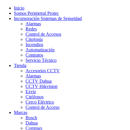
Inicio
Somos Perimetral Protec
Incorporación Sistemas de Seguridad
Alarmas
Redes
Control de Accesos
Citofonía
Incendios
Automatización
Contratos
Servicio Técnico
Tienda
Accesorios CCTV
Alarmas
CCTV Dahua
CCTV Hikvision
Ezviz
Citófonos
Cerco Eléctrico
Control de Acceso
Marcas
Bosch
Dahua
Commax