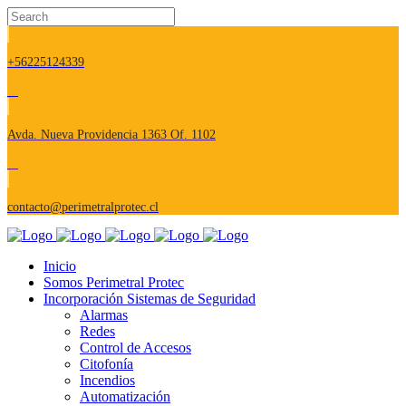
+56225124339
Avda. Nueva Providencia 1363 Of. 1102
contacto@perimetralprotec.cl
Inicio
Somos Perimetral Protec
Incorporación Sistemas de Seguridad
Alarmas
Redes
Control de Accesos
Citofonía
Incendios
Automatización