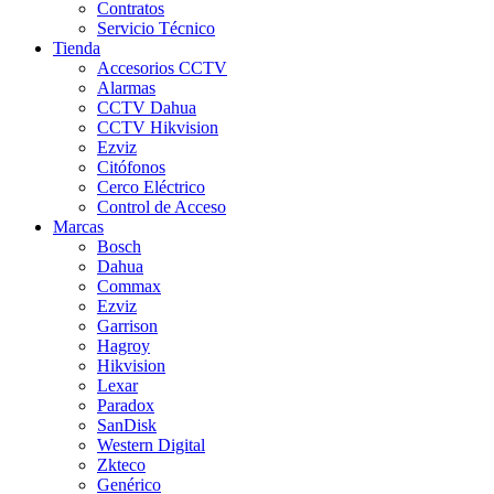
Contratos
Servicio Técnico
Tienda
Accesorios CCTV
Alarmas
CCTV Dahua
CCTV Hikvision
Ezviz
Citófonos
Cerco Eléctrico
Control de Acceso
Marcas
Bosch
Dahua
Commax
Ezviz
Garrison
Hagroy
Hikvision
Lexar
Paradox
SanDisk
Western Digital
Zkteco
Genérico