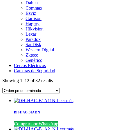
Dahua
Commax
Ezviz
Garrison
Hagroy
Hikvision
Lexar
Paradox
SanDisk
Western Digital
Zkteco
Genérico
Cercos Eléctricos
Cámaras de Seguridad
Showing 1–12 of 32 results
Leer más
DH-HAC-B1A11N
Comprar por WhatsApp
Leer más