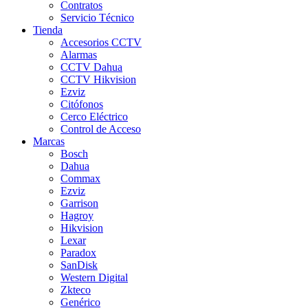
Contratos
Servicio Técnico
Tienda
Accesorios CCTV
Alarmas
CCTV Dahua
CCTV Hikvision
Ezviz
Citófonos
Cerco Eléctrico
Control de Acceso
Marcas
Bosch
Dahua
Commax
Ezviz
Garrison
Hagroy
Hikvision
Lexar
Paradox
SanDisk
Western Digital
Zkteco
Genérico