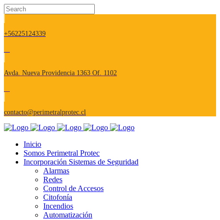
+56225124339
Avda. Nueva Providencia 1363 Of. 1102
contacto@perimetralprotec.cl
Inicio
Somos Perimetral Protec
Incorporación Sistemas de Seguridad
Alarmas
Redes
Control de Accesos
Citofonía
Incendios
Automatización