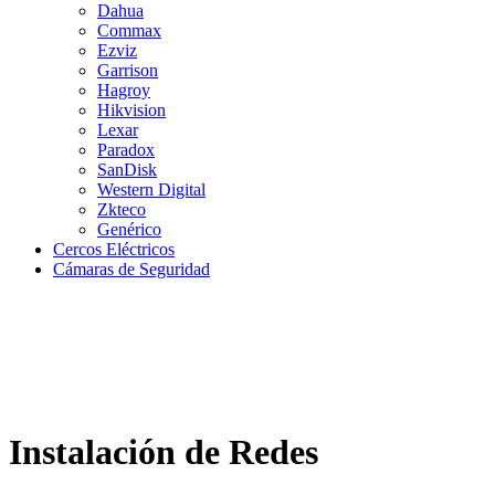
Dahua
Commax
Ezviz
Garrison
Hagroy
Hikvision
Lexar
Paradox
SanDisk
Western Digital
Zkteco
Genérico
Cercos Eléctricos
Cámaras de Seguridad
Instalación de Redes