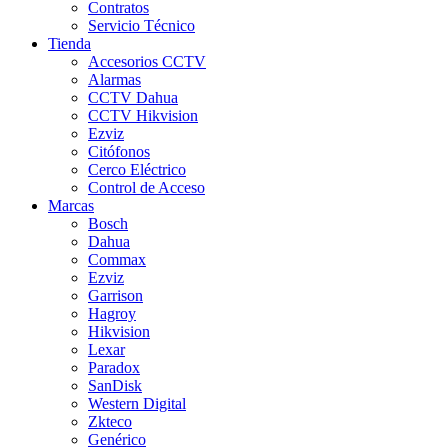
Contratos
Servicio Técnico
Tienda
Accesorios CCTV
Alarmas
CCTV Dahua
CCTV Hikvision
Ezviz
Citófonos
Cerco Eléctrico
Control de Acceso
Marcas
Bosch
Dahua
Commax
Ezviz
Garrison
Hagroy
Hikvision
Lexar
Paradox
SanDisk
Western Digital
Zkteco
Genérico