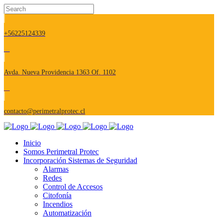
+56225124339
Avda. Nueva Providencia 1363 Of. 1102
contacto@perimetralprotec.cl
Inicio
Somos Perimetral Protec
Incorporación Sistemas de Seguridad
Alarmas
Redes
Control de Accesos
Citofonía
Incendios
Automatización