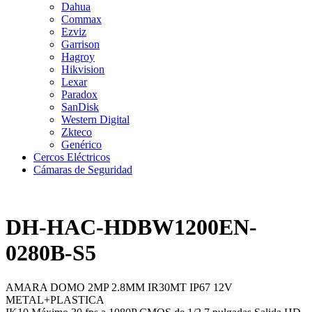
Dahua
Commax
Ezviz
Garrison
Hagroy
Hikvision
Lexar
Paradox
SanDisk
Western Digital
Zkteco
Genérico
Cercos Eléctricos
Cámaras de Seguridad
DH-HAC-HDBW1200EN-
0280B-S5
AMARA DOMO 2MP 2.8MM IR30MT IP67 12V
METAL+PLASTICA