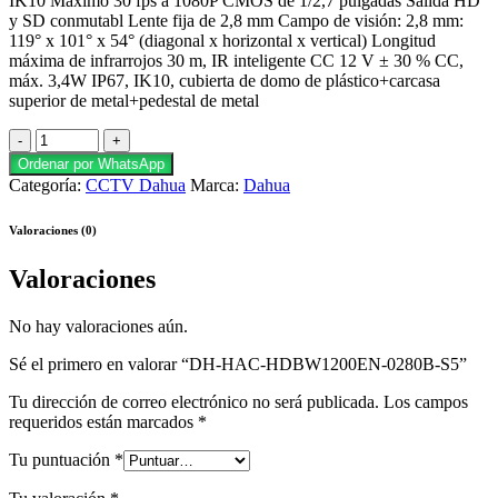
IK10 Máximo 30 fps a 1080P CMOS de 1/2,7 pulgadas Salida HD
y SD conmutabl Lente fija de 2,8 mm Campo de visión: 2,8 mm:
119° x 101° x 54° (diagonal x horizontal x vertical) Longitud
máxima de infrarrojos 30 m, IR inteligente CC 12 V ± 30 % CC,
máx. 3,4W IP67, IK10, cubierta de domo de plástico+carcasa
superior de metal+pedestal de metal
Ordenar por WhatsApp
Categoría:
CCTV Dahua
Marca:
Dahua
Valoraciones (0)
Valoraciones
No hay valoraciones aún.
Sé el primero en valorar “DH-HAC-HDBW1200EN-0280B-S5”
Tu dirección de correo electrónico no será publicada.
Los campos
requeridos están marcados
*
Tu puntuación
*