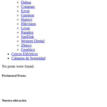
Dahua
Commax
Ezviz
Garrison
Hagroy
Hikvision
Lexar
Paradox
SanDisk
Western Digital
Zkteco
Genérico
Cercos Eléctricos
Cámaras de Seguridad
No posts were found.
Perimetral Protec
Nuestra ubicación