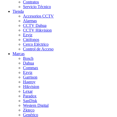
Contratos
Servicio Técnico
Tienda
Accesorios CCTV
Alarmas
CCTV Dahua
CCTV Hikvision
Ezviz
Citófonos
Cerco Eléctrico
Control de Acceso
Marcas
Bosch
Dahua
Commax
Ezviz
Garrison
Hagroy
Hikvision
Lexar
Paradox
SanDisk
Western Digital
Zkteco
Genérico