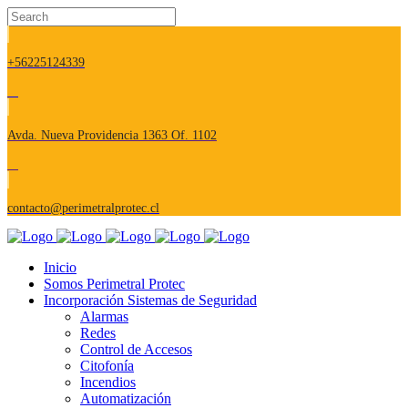
+56225124339
Avda. Nueva Providencia 1363 Of. 1102
contacto@perimetralprotec.cl
Inicio
Somos Perimetral Protec
Incorporación Sistemas de Seguridad
Alarmas
Redes
Control de Accesos
Citofonía
Incendios
Automatización