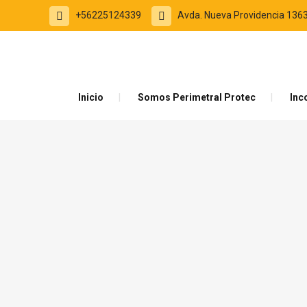
+56225124339
Avda. Nueva Providencia 1363
Inicio
Somos Perimetral Protec
Inc