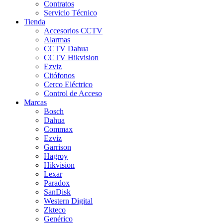
Contratos
Servicio Técnico
Tienda
Accesorios CCTV
Alarmas
CCTV Dahua
CCTV Hikvision
Ezviz
Citófonos
Cerco Eléctrico
Control de Acceso
Marcas
Bosch
Dahua
Commax
Ezviz
Garrison
Hagroy
Hikvision
Lexar
Paradox
SanDisk
Western Digital
Zkteco
Genérico