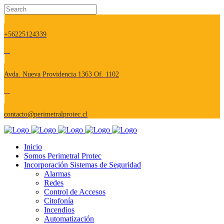
+56225124339
Avda. Nueva Providencia 1363 Of. 1102
contacto@perimetralprotec.cl
Inicio
Somos Perimetral Protec
Incorporación Sistemas de Seguridad
Alarmas
Redes
Control de Accesos
Citofonía
Incendios
Automatización