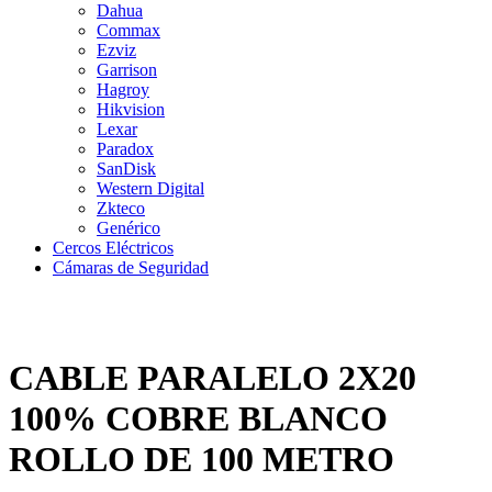
Dahua
Commax
Ezviz
Garrison
Hagroy
Hikvision
Lexar
Paradox
SanDisk
Western Digital
Zkteco
Genérico
Cercos Eléctricos
Cámaras de Seguridad
CABLE PARALELO 2X20
100% COBRE BLANCO
ROLLO DE 100 METRO