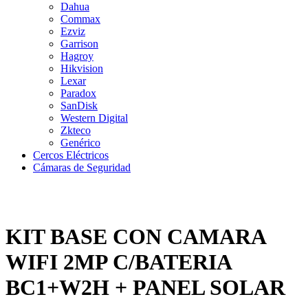
Dahua
Commax
Ezviz
Garrison
Hagroy
Hikvision
Lexar
Paradox
SanDisk
Western Digital
Zkteco
Genérico
Cercos Eléctricos
Cámaras de Seguridad
KIT BASE CON CAMARA
WIFI 2MP C/BATERIA
BC1+W2H + PANEL SOLAR