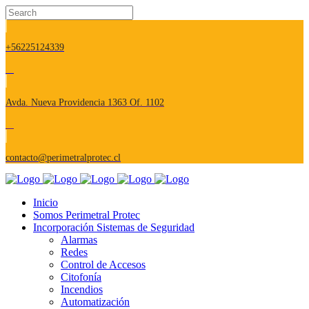
+56225124339
Avda. Nueva Providencia 1363 Of. 1102
contacto@perimetralprotec.cl
Inicio
Somos Perimetral Protec
Incorporación Sistemas de Seguridad
Alarmas
Redes
Control de Accesos
Citofonía
Incendios
Automatización