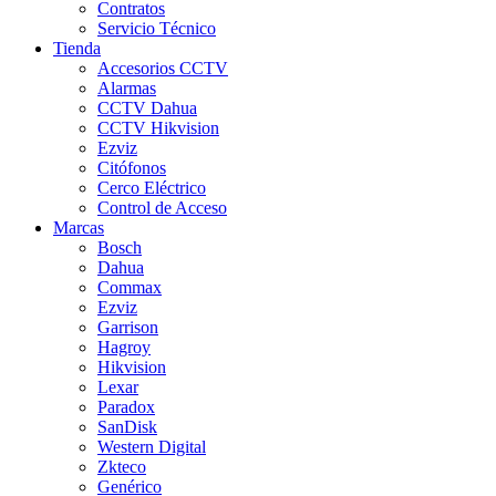
Contratos
Servicio Técnico
Tienda
Accesorios CCTV
Alarmas
CCTV Dahua
CCTV Hikvision
Ezviz
Citófonos
Cerco Eléctrico
Control de Acceso
Marcas
Bosch
Dahua
Commax
Ezviz
Garrison
Hagroy
Hikvision
Lexar
Paradox
SanDisk
Western Digital
Zkteco
Genérico