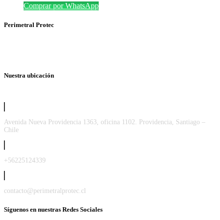
Comprar por WhatsApp
Perimetral Protec
Nuestra ubicación
Avenida Nueva Providencia 1363, oficina 1102. Providencia, Santiago –
Chile
+56225124339
contacto@perimetralprotec.cl
Síguenos en nuestras Redes Sociales