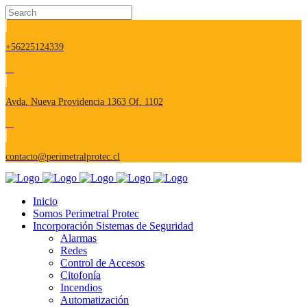
+56225124339
Avda. Nueva Providencia 1363 Of. 1102
contacto@perimetralprotec.cl
Inicio
Somos Perimetral Protec
Incorporación Sistemas de Seguridad
Alarmas
Redes
Control de Accesos
Citofonía
Incendios
Automatización