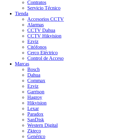
Contratos
Servicio Técnico
Tienda
Accesorios CCTV
Alarmas
CCTV Dahua
CCTV Hikvision
Ezviz
Citófonos
Cerco Eléctrico
Control de Acceso
Marcas
Bosch
Dahua
Commax
Ezviz
Garrison
Hagroy
Hikvision
Lexar
Paradox
SanDisk
Western Digital
Zkteco
Genérico