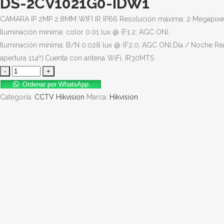
DS-2CV1021G0-IDW1
CAMARA IP 2MP 2.8MM WIFI IR IP66 Resolución máxima: 2 Megapixel 
Iluminación mínima: color 0.01 lux @ (F1.2; AGC ON).
Iluminación mínima: B/N 0.028 lux @ (F2.0; AGC ON).Dia / Noche Real
apertura 114º).Cuenta con antena WiFi, IR30MTS
Ordenar por WhatsApp
Categoría:
CCTV Hikvision
Marca:
Hikvision