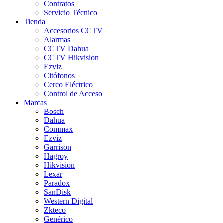
Contratos
Servicio Técnico
Tienda
Accesorios CCTV
Alarmas
CCTV Dahua
CCTV Hikvision
Ezviz
Citófonos
Cerco Eléctrico
Control de Acceso
Marcas
Bosch
Dahua
Commax
Ezviz
Garrison
Hagroy
Hikvision
Lexar
Paradox
SanDisk
Western Digital
Zkteco
Genérico