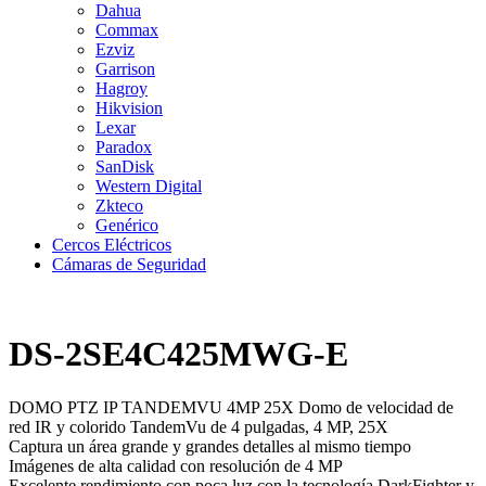
Dahua
Commax
Ezviz
Garrison
Hagroy
Hikvision
Lexar
Paradox
SanDisk
Western Digital
Zkteco
Genérico
Cercos Eléctricos
Cámaras de Seguridad
DS-2SE4C425MWG-E
DOMO PTZ IP TANDEMVU 4MP 25X Domo de velocidad de
red IR y colorido TandemVu de 4 pulgadas, 4 MP, 25X
Captura un área grande y grandes detalles al mismo tiempo
Imágenes de alta calidad con resolución de 4 MP
Excelente rendimiento con poca luz con la tecnología DarkFighter y