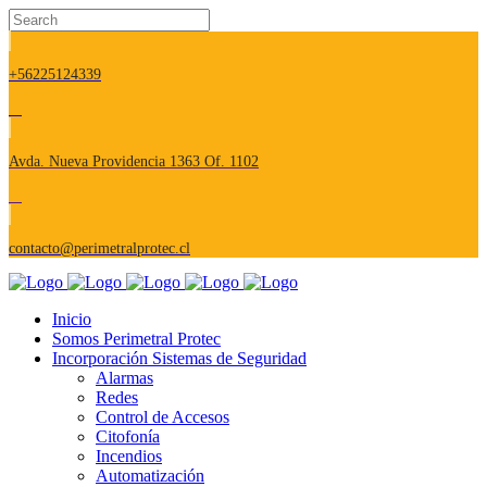
+56225124339
Avda. Nueva Providencia 1363 Of. 1102
contacto@perimetralprotec.cl
Inicio
Somos Perimetral Protec
Incorporación Sistemas de Seguridad
Alarmas
Redes
Control de Accesos
Citofonía
Incendios
Automatización