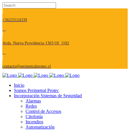
+56225124339
Avda. Nueva Providencia 1363 Of. 1102
contacto@perimetralprotec.cl
Inicio
Somos Perimetral Protec
Incorporación Sistemas de Seguridad
Alarmas
Redes
Control de Accesos
Citofonía
Incendios
Automatización