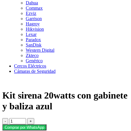
Dahua
Commax
Ezviz
Garrison
Hagroy
Hikvision
Lexar
Paradox
SanDisk
Western Digital
Zkteco
Genérico
Cercos Eléctricos
Cámaras de Seguridad
Kit sirena 20watts con gabinete
y baliza azul
Comprar por WhatsApp