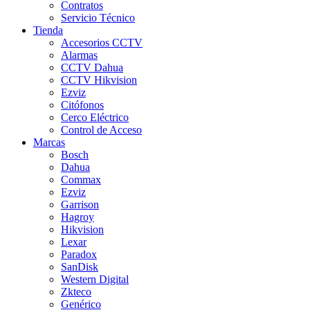
Contratos
Servicio Técnico
Tienda
Accesorios CCTV
Alarmas
CCTV Dahua
CCTV Hikvision
Ezviz
Citófonos
Cerco Eléctrico
Control de Acceso
Marcas
Bosch
Dahua
Commax
Ezviz
Garrison
Hagroy
Hikvision
Lexar
Paradox
SanDisk
Western Digital
Zkteco
Genérico