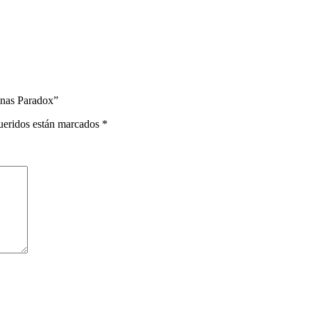
onas Paradox”
ueridos están marcados
*