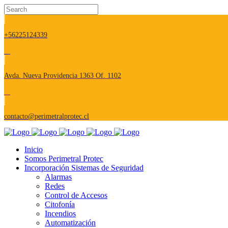
+56225124339
Avda. Nueva Providencia 1363 Of. 1102
contacto@perimetralprotec.cl
Inicio
Somos Perimetral Protec
Incorporación Sistemas de Seguridad
Alarmas
Redes
Control de Accesos
Citofonía
Incendios
Automatización