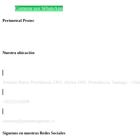
Comprar por WhatsApp
Perimetral Protec
Nuestra ubicación
Avenida Nueva Providencia 1363, oficina 1102. Providencia, Santiago – Chil
+56225124339
contacto@perimetralprotec.cl
Síguenos en nuestras Redes Sociales