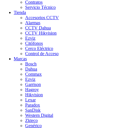
Contratos
Servicio Técnico
Tienda
Accesorios CCTV
Alarmas
CCTV Dahua
CCTV Hikvision
Ezviz
Citófonos
Cerco Eléctrico
Control de Acceso
Marcas
Bosch
Dahua
Commax
Ezviz
Garrison
Hagroy
Hikvision
Lexar
Paradox
SanDisk
Western Digital
Zkteco
Genérico