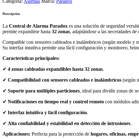
Categoría:
Alarmas
Marca:
Paradox
Descripción
La
Central de Alarma Paradox
es una solución de seguridad versáti
permite expandirse hasta
32 zonas
, adaptándose a las necesidades de 
Compatible con sensores cableados e inalámbricos (según modelo y módu
Su interfaz intuitiva permite una fácil configuración y monitoreo, bri
Características principales:
✔
4 zonas cableadas expandibles hasta 32 zonas
.
✔
Compatibilidad con sensores cableados e inalámbricos
(según m
✔
Soporte para múltiples particiones
, ideal para dividir zonas de s
✔
Notificaciones en tiempo real y control remoto
con módulos adic
✔
Interfaz intuitiva y fácil configuración
.
✔
Alta confiabilidad y estabilidad en detección de intrusiones
.
Aplicaciones:
Perfecta para la protección de
hogares, oficinas, empr