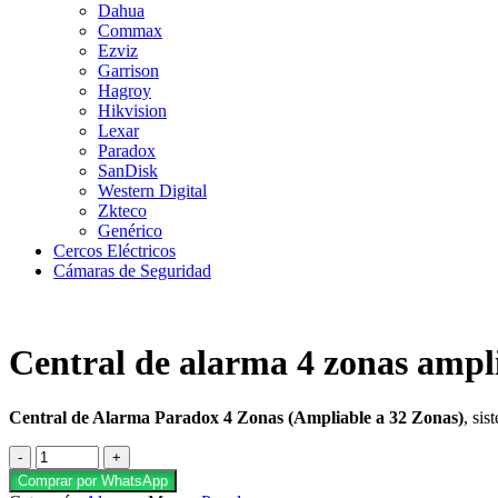
Dahua
Commax
Ezviz
Garrison
Hagroy
Hikvision
Lexar
Paradox
SanDisk
Western Digital
Zkteco
Genérico
Cercos Eléctricos
Cámaras de Seguridad
Central de alarma 4 zonas ampl
Central de Alarma Paradox 4 Zonas (Ampliable a 32 Zonas)
, si
Comprar por WhatsApp